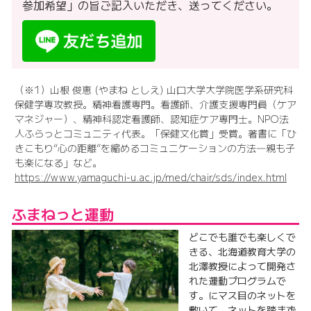
参加希望」の旨ご記入いただき、送ってください。
（※1）山根 俊恵 (やまね としえ) 山口大学大学院医学系研究科
保健学専攻教授。精神看護専門。看護師、介護支援専門員（ケア
マネジャー）、精神科認定看護師、認知症ケア専門士。NPO法
人ふらっとコミュニティ代表。「保健文化賞」受賞。著書に「ひ
きこもり“心の距離”を縮めるコミュニケーションの方法―親も子
も楽になる」など。
https://www.yamaguchi-u.ac.jp/med/chair/sds/index.html
ふまねっと運動
どこでも誰でも楽しくで
きる、北海道教育大学の
北澤教授によって開発さ
れた運動プログラムで
す。にマス目のネットを
敷いて、ネットを踏まず